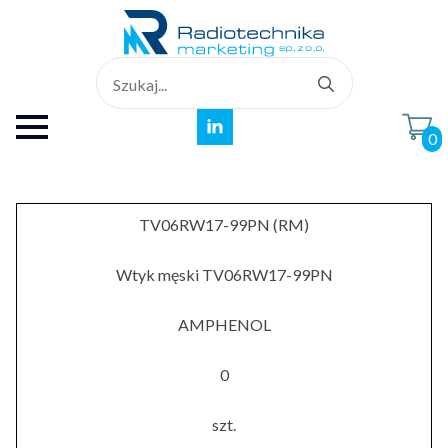
Search
for:
0
TV06RW17-99PN (RM)
Wtyk męski TV06RW17-99PN
AMPHENOL
0
szt.