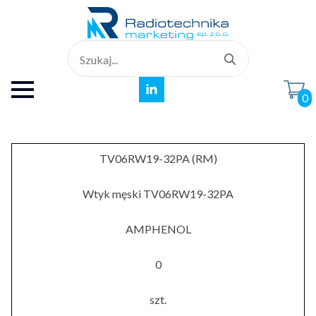
Search
for:
0
TV06RW19-32PA (RM)
Wtyk męski TV06RW19-32PA
AMPHENOL
0
szt.