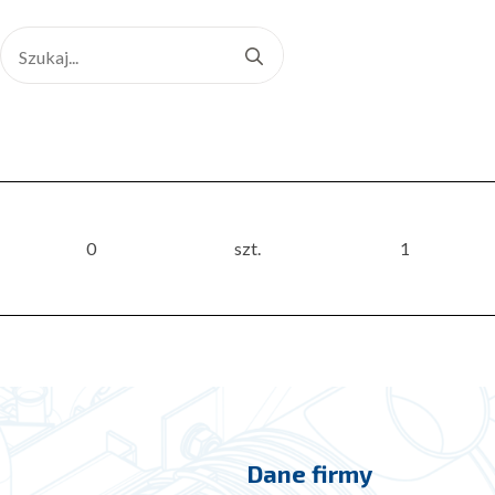
Search
for:
0
szt.
1
Dane firmy