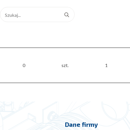
Search
for:
0
szt.
1
Dane firmy