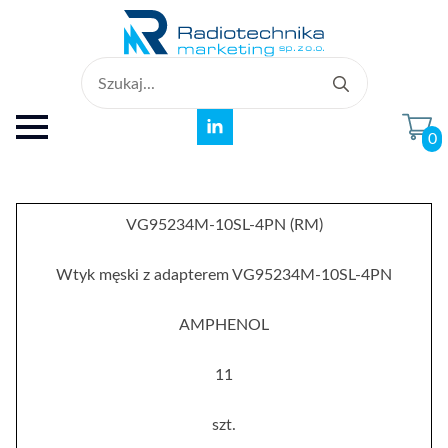
Search
for:
0
VG95234M-10SL-4PN (RM)
Wtyk męski z adapterem VG95234M-10SL-4PN
AMPHENOL
11
szt.