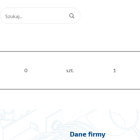
Search
for:
0
szt.
1
Dane firmy