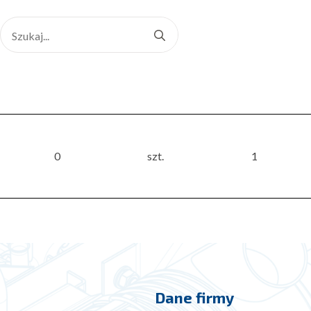
Search
for:
0
szt.
1
Dane firmy