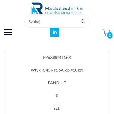
Search
for:
0
FP6X88MTG-X
Wtyk RJ45 kat. 6A, op.=10szt.
PANDUIT
0
szt.