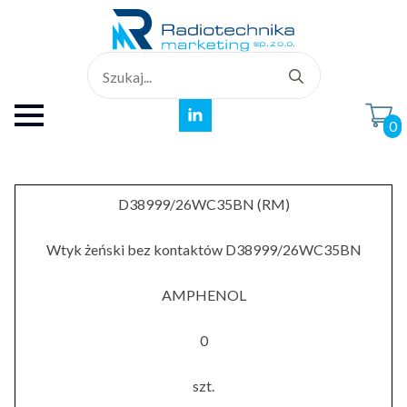
Search
for:
0
D38999/26WC35BN (RM)
Wtyk żeński bez kontaktów D38999/26WC35BN
AMPHENOL
0
szt.