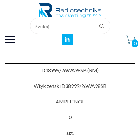
Search
for:
0
D38999/26WA98SB (RM)
Wtyk żeński D38999/26WA98SB
AMPHENOL
0
szt.