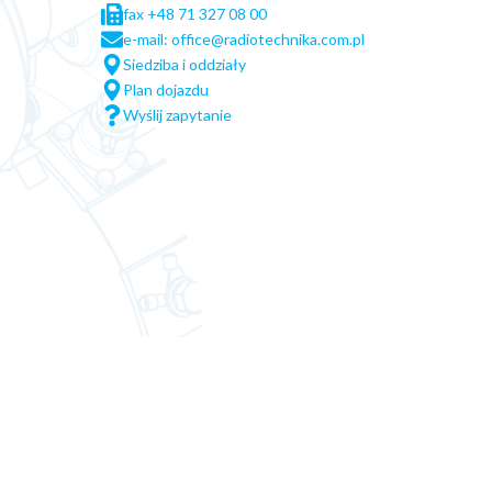
fax +48 71 327 08 00
e-mail: office@radiotechnika.com.pl
Siedziba i oddziały
Plan dojazdu
Wyślij zapytanie