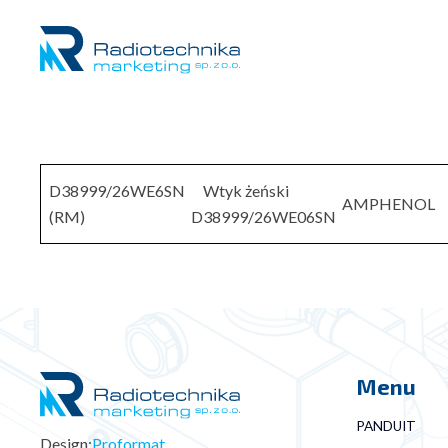
D38999/26WE6SN
Wtyk żeński
AMPHENOL
(RM)
D38999/26WE06SN
Menu
PANDUIT
Design:
Proformat