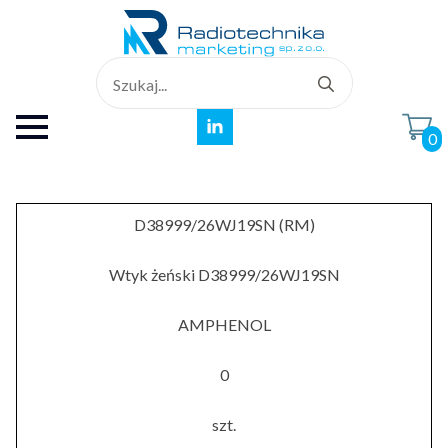
Search
for:
0
D38999/26WJ19SN (RM)
Wtyk żeński D38999/26WJ19SN
AMPHENOL
0
szt.