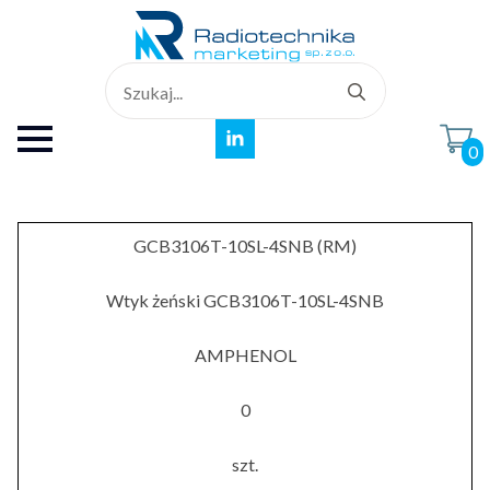
Search
for:
0
GCB3106T-10SL-4SNB (RM)
Wtyk żeński GCB3106T-10SL-4SNB
AMPHENOL
0
szt.