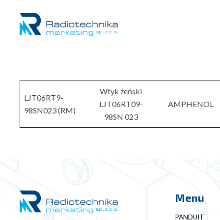
Wtyk żeński
LJT06RT9-
LJT06RT09-
AMPHENOL
98SN023 (RM)
98SN 023
Menu
PANDUIT