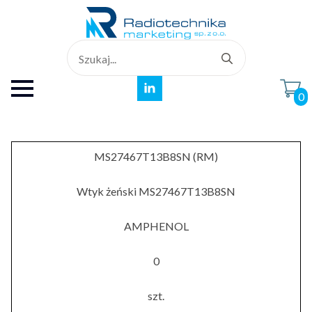
Search
for:
0
MS27467T13B8SN (RM)
Wtyk żeński MS27467T13B8SN
AMPHENOL
0
szt.