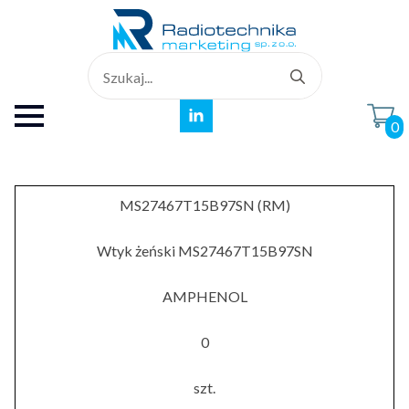
Search
for:
0
MS27467T15B97SN (RM)
Wtyk żeński MS27467T15B97SN
AMPHENOL
0
szt.