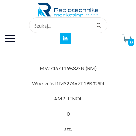
Search
for:
0
MS27467T19B32SN (RM)
Wtyk żeński MS27467T19B32SN
AMPHENOL
0
szt.