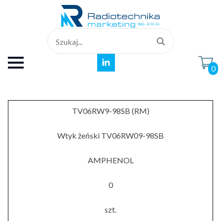
Search
for:
0
TV06RW9-98SB (RM)
Wtyk żeński TV06RW09-98SB
AMPHENOL
0
szt.