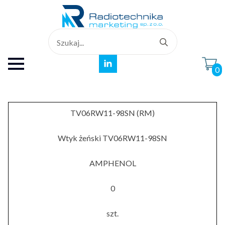
Search
for:
0
TV06RW11-98SN (RM)
Wtyk żeński TV06RW11-98SN
AMPHENOL
0
szt.