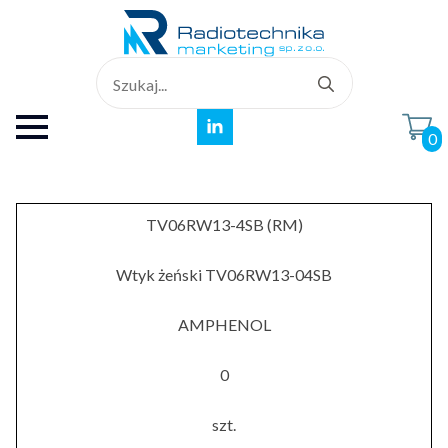
Search
for:
0
TV06RW13-4SB (RM)
Wtyk żeński TV06RW13-04SB
AMPHENOL
0
szt.