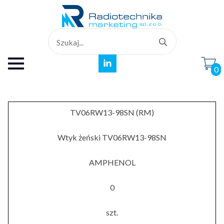
Search
for:
0
TV06RW13-98SN (RM)
Wtyk żeński TV06RW13-98SN
AMPHENOL
0
szt.