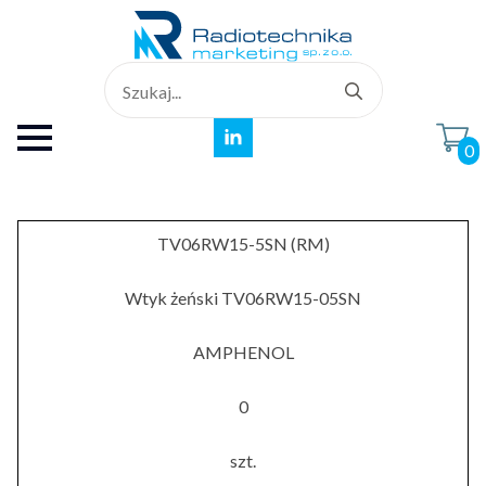
Search
for:
0
TV06RW15-5SN (RM)
Wtyk żeński TV06RW15-05SN
AMPHENOL
0
szt.