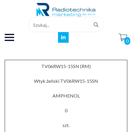
Search
for:
0
TV06RW15-15SN (RM)
Wtyk żeński TV06RW15-15SN
AMPHENOL
0
szt.