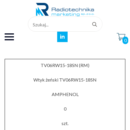
Search
for:
0
TV06RW15-18SN (RM)
Wtyk żeński TV06RW15-18SN
AMPHENOL
0
szt.