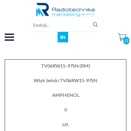
Search
for:
0
TV06RW15-97SN (RM)
Wtyk żeński TV06RW15-97SN
AMPHENOL
0
szt.