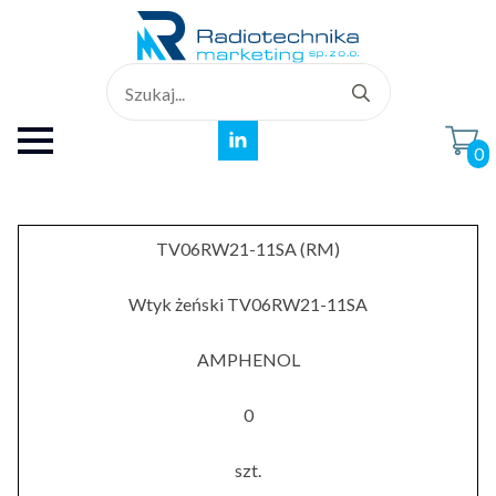
Search
for:
0
TV06RW21-11SA (RM)
Wtyk żeński TV06RW21-11SA
AMPHENOL
0
szt.