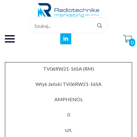
Search
for:
0
TV06RW21-16SA (RM)
Wtyk żeński TV06RW21-16SA
AMPHENOL
0
szt.