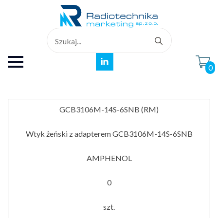
Search
for:
0
GCB3106M-14S-6SNB (RM)
Wtyk żeński z adapterem GCB3106M-14S-6SNB
AMPHENOL
0
szt.