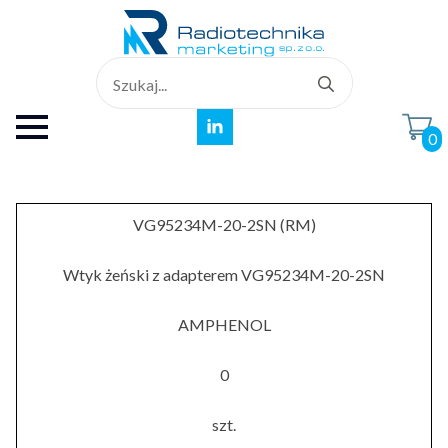
Search
for:
0
VG95234M-20-2SN (RM)
Wtyk żeński z adapterem VG95234M-20-2SN
AMPHENOL
0
szt.