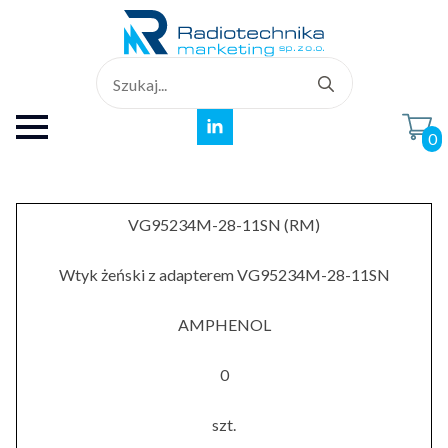
Search
for:
0
VG95234M-28-11SN (RM)
Wtyk żeński z adapterem VG95234M-28-11SN
AMPHENOL
0
szt.