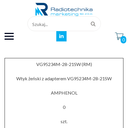
Search
for:
0
VG95234M-28-21SW (RM)
Wtyk żeński z adapterem VG95234M-28-21SW
AMPHENOL
0
szt.